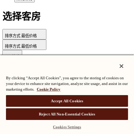
选择客房
排序方式
最低价格
排序方式
最低价格
筛选
By clicking “Accept All Cookies”, you agree to the storing of cookies on
版权所有©朗廷酒店国际有限公司
沪ICP备2024050525
your device to enhance site navigation, analyze site usage, and assist in our
marketing efforts.
Cookie Policy
Accept All Cookies
Reject All Non-Essential Cookies
Cookies Settings