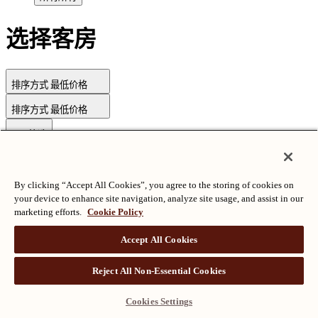
选择客房
排序方式
最低价格
排序方式
最低价格
筛选
By clicking “Accept All Cookies”, you agree to the storing of cookies on
版权所有©朗廷酒店国际有限公司
沪ICP备2024050525
your device to enhance site navigation, analyze site usage, and assist in our
marketing efforts.
Cookie Policy
Accept All Cookies
Reject All Non-Essential Cookies
Cookies Settings