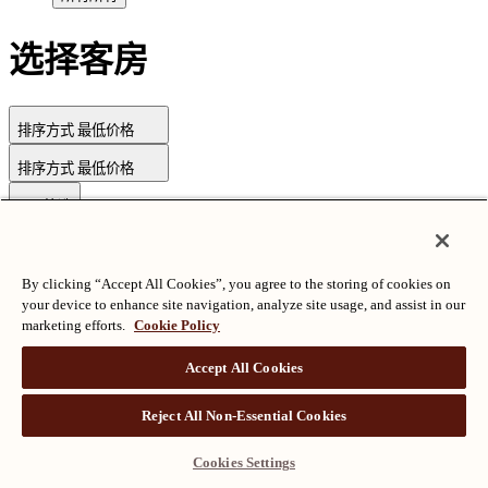
选择客房
排序方式
最低价格
排序方式
最低价格
筛选
By clicking “Accept All Cookies”, you agree to the storing of cookies on
版权所有©朗廷酒店国际有限公司
沪ICP备2024050525
your device to enhance site navigation, analyze site usage, and assist in our
marketing efforts.
Cookie Policy
Accept All Cookies
Reject All Non-Essential Cookies
Cookies Settings