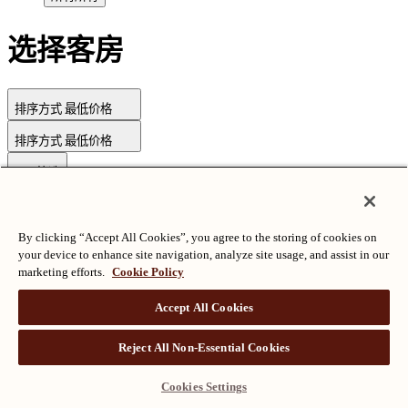
选择客房
排序方式
最低价格
排序方式
最低价格
筛选
By clicking “Accept All Cookies”, you agree to the storing of cookies on
版权所有©朗廷酒店国际有限公司
沪ICP备2024050525
your device to enhance site navigation, analyze site usage, and assist in our
marketing efforts.
Cookie Policy
Accept All Cookies
Reject All Non-Essential Cookies
Cookies Settings