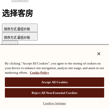
选择客房
排序方式
最低价格
排序方式
最低价格
筛选
By clicking “Accept All Cookies”, you agree to the storing of cookies on
版权所有©朗廷酒店国际有限公司
沪ICP备2024050525
your device to enhance site navigation, analyze site usage, and assist in our
marketing efforts.
Cookie Policy
Accept All Cookies
Reject All Non-Essential Cookies
Cookies Settings