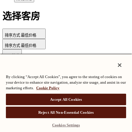
选择客房
排序方式
最低价格
排序方式
最低价格
筛选
By clicking “Accept All Cookies”, you agree to the storing of cookies on
版权所有©朗廷酒店国际有限公司
沪ICP备2024050525
your device to enhance site navigation, analyze site usage, and assist in our
marketing efforts.
Cookie Policy
Accept All Cookies
Reject All Non-Essential Cookies
Cookies Settings